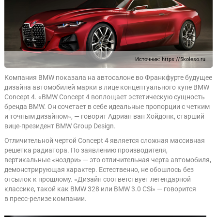
Источник:
https://5koleso.ru
Компания BMW показала на автосалоне во Франкфурте будущее
дизайна автомобилей марки в лице концептуального купе BMW
Concept 4. «BMW Concept 4 воплощает эстетическую сущность
бренда BMW. Он сочетает в себе идеальные пропорции с четким
и точным дизайном», — говорит Адриан ван Хойдонк, старший
вице-президент BMW Group Design.
Отличительной чертой Concept 4 является сложная массивная
решетка радиатора. По заявлению производителя,
вертикальные «ноздри» — это отличительная черта автомобиля,
демонстрирующая характер. Естественно, не обошлось без
отсылок к прошлому. «Дизайн соответствует легендарной
классике, такой как BMW 328 или BMW 3.0 CSi» — говорится
в пресс-релизе компании.