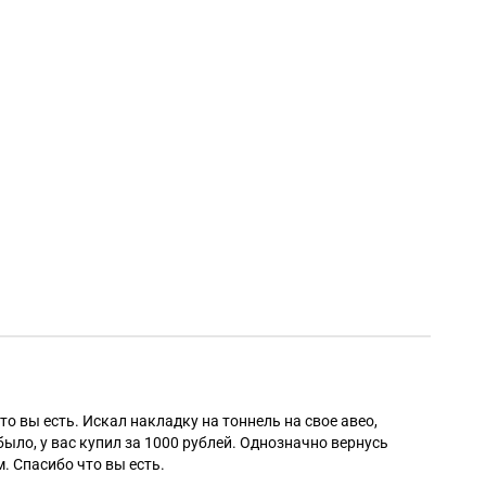
Алек
то вы есть. Искал накладку на тоннель на свое авео,
было, у вас купил за 1000 рублей. Однозначно вернусь
. Спасибо что вы есть.