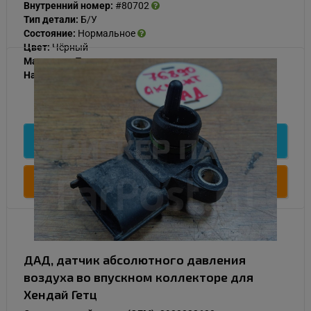
Внутренний номер:
#80702
Тип детали:
Б/У
Состояние:
Нормальное
Цвет:
Чёрный
Материал:
Пластик
Наличие:
В наличии
500
Подробнее
Купить
ДАД, датчик абсолютного давления
воздуха во впускном коллекторе для
Хендай Гетц