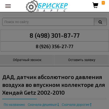
Вход для поставщиков
0
8 (498) 301-87-77
8 (926) 356-27-77
Обратный звонок
Оставить заявку
ДАД, датчик абсолютного давления
воздуха во впускном коллекторе для
Хендай Getz 2002-2010
По названию
Сначала дешевые
Сначала дорогие