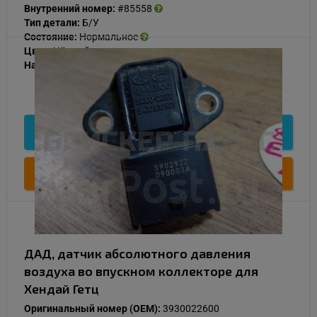
Внутренний номер:
#85558
Тип детали:
Б/У
Состояние:
Нормальное
Цвет:
Чёрный
Наличие:
В наличии
1 000
Подробнее
Купить
ДАД, датчик абсолютного давления
воздуха во впускном коллекторе для
Хендай Гетц
Оригинальный номер (OEM):
3930022600