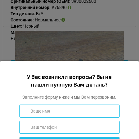
Оригинальный номер (OEM):
3930022600
Внутренний номер:
#76890
Тип детали:
Б/У
Состояние:
Нормальное
Цвет:
Чёрный
Материал:
Пластик
Наличие:
В наличии
1 000
Подробнее
У Вас возникли вопросы? Вы не
нашли нужную Вам деталь?
Купить
Заполните форму ниже и мы Вам перезвоним.
ДАД, датчик абсолютного давления
воздуха во впускном коллекторе для
Хендай Гетц