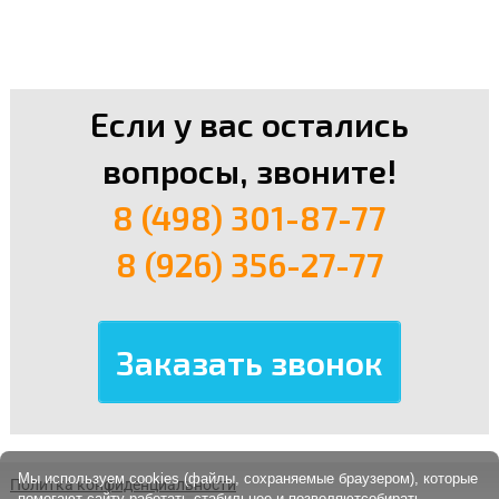
Если у вас остались
вопросы, звоните!
8 (498) 301-87-77
8 (926) 356-27-77
Мы используем cookies (файлы, сохраняемые браузером), которые
Политка конфиденциальности
помогают сайту работать стабильнее и позволяютсобирать