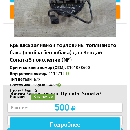
Купить
Крышка заливной горловины топливного
бака (пробка бензобака) для Хендай
У Вас возникли вопросы? Вы не
Соната 5 поколение (NF)
нашли нужную Вам деталь?
Оригинальный номер (OEM):
3101038600
Внутренний номер:
#114718
Заполните форму ниже и мы Вам перезвоним.
Тип детали:
Б/У
Состояние:
Нормальное
Цвет:
Чёрный
Нужны запчасти для Hyundai Sonata?
Наличие:
В наличии
500
Подробнее