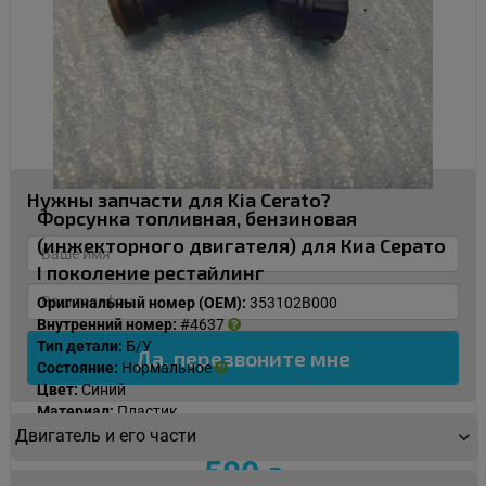
Нужны запчасти для Kia Cerato?
Форсунка топливная, бензиновая
(инжекторного двигателя) для Киа Серато
I поколение рестайлинг
Оригинальный номер (OEM):
353102B000
Внутренний номер:
#4637
Тип детали:
Б/У
Состояние:
Нормальное
Цвет:
Синий
Материал:
Пластик
Наличие:
В наличии
Двигатель и его части
500