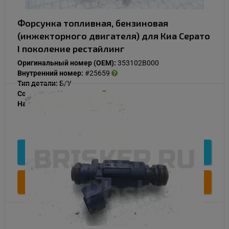
Форсунка топливная, бензиновая
(инжекторного двигателя) для Киа Серато
I поколение рестайлинг
Оригинальный номер (OEM):
353102B000
Внутренний номер:
#25659
Тип детали:
Б/У
Состояние:
Нормальное
Наличие:
В наличии
500
Подробнее
Купить