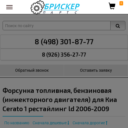
Вход для поставщиков
0
8 (498) 301-87-77
8 (926) 356-27-77
Обратный звонок
Оставить заявку
Форсунка топливная, бензиновая
(инжекторного двигателя) для Киа
Cerato 1 рестайлинг ld 2006-2009
По названию
Сначала дешевые
Сначала дорогие