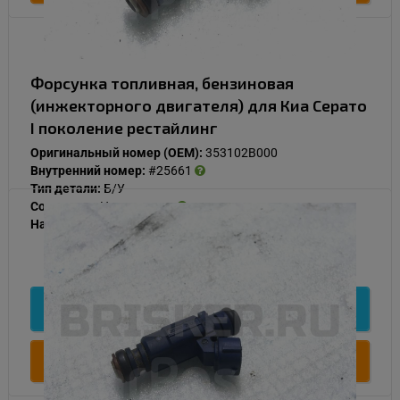
Форсунка топливная, бензиновая
(инжекторного двигателя) для Киа Серато
I поколение рестайлинг
Оригинальный номер (OEM):
353102B000
Внутренний номер:
#25661
Тип детали:
Б/У
Состояние:
Нормальное
Наличие:
В наличии
500
Подробнее
Купить