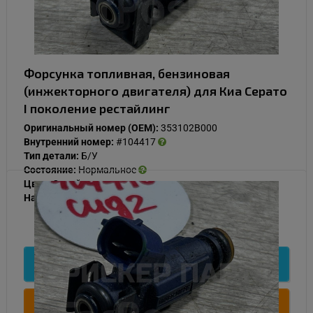
Форсунка топливная, бензиновая
(инжекторного двигателя) для Киа Серато
I поколение рестайлинг
Оригинальный номер (OEM):
353102B000
Внутренний номер:
#104417
Тип детали:
Б/У
Состояние:
Нормальное
Цвет:
Синий
Наличие:
В наличии
1 000
Подробнее
Купить