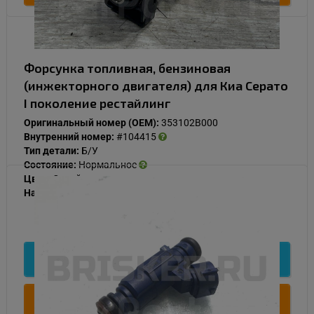
Форсунка топливная, бензиновая
(инжекторного двигателя) для Киа Серато
I поколение рестайлинг
Оригинальный номер (OEM):
353102B000
Внутренний номер:
#104415
Тип детали:
Б/У
Состояние:
Нормальное
Цвет:
Синий
Наличие:
В наличии
1 000
Подробнее
Купить