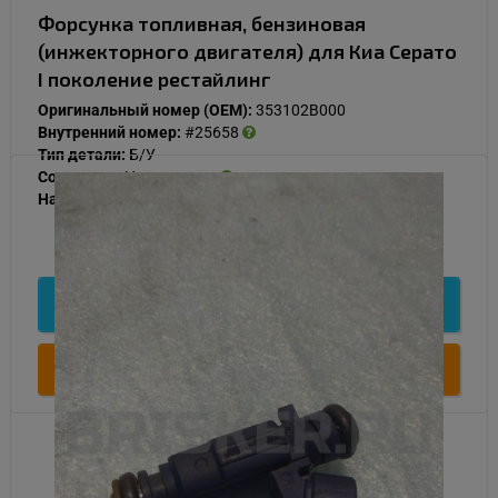
Форсунка топливная, бензиновая
(инжекторного двигателя) для Киа Серато
I поколение рестайлинг
Оригинальный номер (OEM):
353102B000
Внутренний номер:
#25658
Тип детали:
Б/У
Состояние:
Нормальное
Наличие:
В наличии
500
Подробнее
Купить