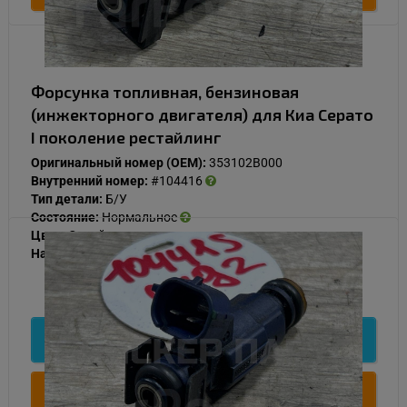
Форсунка топливная, бензиновая
(инжекторного двигателя) для Киа Серато
I поколение рестайлинг
Оригинальный номер (OEM):
353102B000
Внутренний номер:
#104416
Тип детали:
Б/У
Состояние:
Нормальное
Цвет:
Синий
Наличие:
В наличии
1 000
Подробнее
Купить