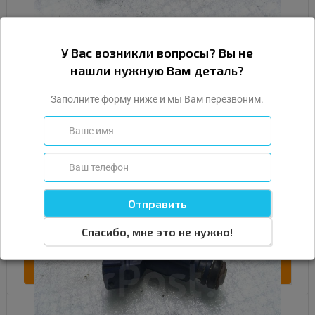
Форсунка топливная, бензиновая
У Вас возникли вопросы? Вы не
(инжекторного двигателя) для Киа Серато
нашли нужную Вам деталь?
I поколение рестайлинг
Заполните форму ниже и мы Вам перезвоним.
Оригинальный номер (OEM):
353102B000
Внутренний номер:
#25660
Тип детали:
Б/У
Состояние:
Нормальное
Наличие:
В наличии
500
Подробнее
Спасибо, мне это не нужно!
Купить