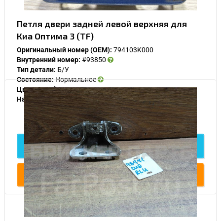
Петля двери задней левой верхняя для
Киа Оптима 3 (TF)
Оригинальный номер (OEM):
794103K000
Внутренний номер:
#93850
Тип детали:
Б/У
Состояние:
Нормальное
Цвет:
Синий
Наличие:
В наличии
1 000
Подробнее
Купить
У Вас возникли вопросы? Вы не
нашли нужную Вам деталь?