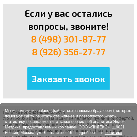
Если у вас остались
вопросы, звоните!
8 (498) 301-87-77
8 (926) 356-27-77
Мы используем cookies (файлы, сохраняемые браузером), которые
Политка конфиденциальности
помогают сайту работать стабильнее и позволяютсобирать
© 2016-2026 Brisker.ru.
Наш сайт не является публичной офертой,
статистику посещаемости, а также сервис веб-аналитики Яндекс
определяемой положениями Статьи 437 (2) ГК РФ., а носит
Метрика, предоставляемый компанией ООО «ЯНДЕКС», 119021,
исключительно информационный характер. Для получения
Россия, Москва, ул. Л. Толстого, 16. Подробнее — в
Политике
точной информации о наличии и стоимости товара, пожалуйста,