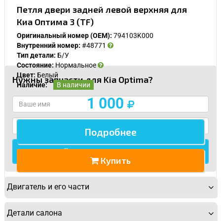
Заполните форму ниже и мы Вам перезвоним.
Петля двери задней левой верхняя для
Киа Оптима 3 (TF)
Оригинальный номер (OEM):
794103K000
Внутренний номер:
#48771
Тип детали:
Б/У
Состояние:
Нормальное
Цвет:
Белый
Нужны запчасти для Kia Optima?
Наличие:
В наличии
Спасибо, мне это не нужно!
1 000
Подробнее
Купить
Двигатель и его части
Детали салона