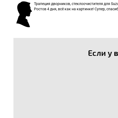
 даже
Трапеция дворников, стеклоочистителя для Suz
Ростов 4 дня, всё как на картинке! Супер, спасиб
: Леонид
Если у 