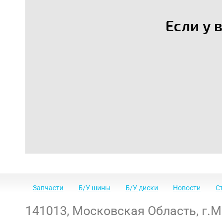
Если у 
Запчасти
Б/У шины
Б/У диски
Новости
С
141013
,
Московская Область
,
г.