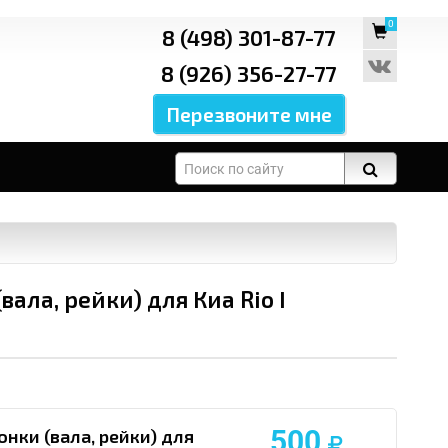
0
8 (498) 301-87-77
8 (926) 356-27-77
ала, рейки) для Киа Rio I
500
нки (вала, рейки) для