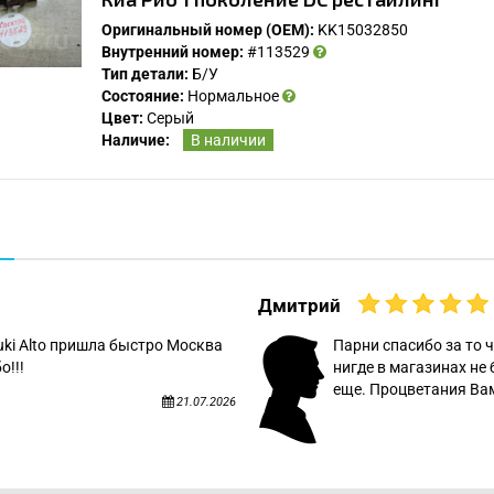
Оригинальный номер (OEM):
KK15032850
Внутренний номер:
#113529
Тип детали:
Б/У
Состояние:
Нормальное
Цвет:
Серый
Наличие:
В наличии
Дмитрий
uki Alto пришла быстро Москва
Парни спасибо за то ч
о!!!
нигде в магазинах не 
еще. Процветания Вам
21.07.2026