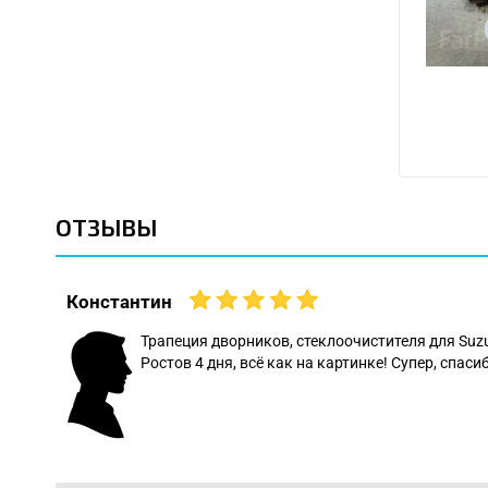
ОТЗЫВЫ
Константин
 даже
Трапеция дворников, стеклоочистителя для Suz
Ростов 4 дня, всё как на картинке! Супер, спасиб
: Леонид