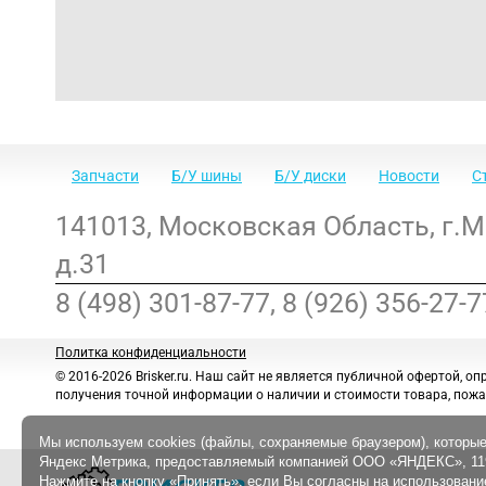
Запчасти
Б/У шины
Б/У диски
Новости
С
141013
,
Московская Область
,
г.
д.31
8 (498) 301-87-77, 8 (926) 356-27-7
Политка конфиденциальности
© 2016-2026 Brisker.ru.
Наш сайт не является публичной офертой, оп
получения точной информации о наличии и стоимости товара, пожа
Мы используем cookies (файлы, сохраняемые браузером), которые
Яндекс Метрика, предоставляемый компанией ООО «ЯНДЕКС», 1190
Нажмите на кнопку «Принять», если Вы согласны на использование