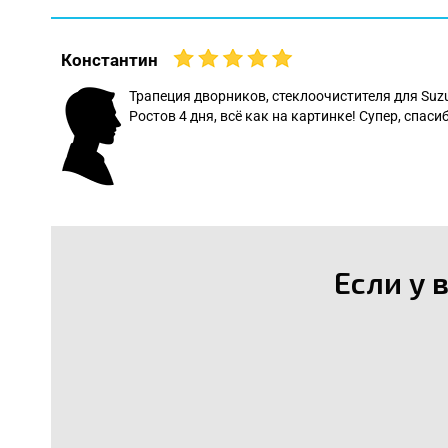
Константин
 даже
Трапеция дворников, стеклоочистителя для Suz
Ростов 4 дня, всё как на картинке! Супер, спасиб
: Леонид
Если у 