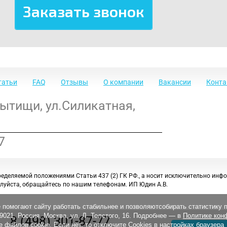
татьи
FAQ
Отзывы
О компании
Вакансии
Конт
Мытищи
,
ул.Силикатная,
7
ределяемой положениями Статьи 437 (2) ГК РФ., а носит исключительно инф
луйста, обращайтесь по нашим телефонам. ИП Юдин А.В.
 помогают сайту работать стабильнее и позволяютсобирать статистику 
21, Россия, Москва, ул. Л. Толстого, 16. Подробнее — в
Политике кон
8 (498) 301-87-77
 файлов cookie. Если нет, то отключите Cookies в настройках браузера