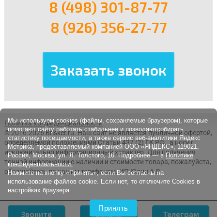
8 (498) 301-87-77
8 (926) 356-27-77
Мы используем cookies (файлы, сохраняемые браузером), которые
Политка конфиденциальности
помогают сайту работать стабильнее и позволяютсобирать
© 2016-2026 Brisker.ru.
Наш сайт не является публичной офертой,
статистику посещаемости, а также сервис веб-аналитики Яндекс
определяемой положениями Статьи 437 (2) ГК РФ., а носит
Метрика, предоставляемый компанией ООО «ЯНДЕКС», 119021,
исключительно информационный характер. Для получения
Россия, Москва, ул. Л. Толстого, 16. Подробнее — в
Политике
точной информации о наличии и стоимости товара, пожалуйста,
конфиденциальности.
обращайтесь по нашим телефонам. ИП Юдин А.В.
Нажмите на кнопку «Принять», если Вы согласны на
использование файлов cookie. Если нет, то отключите Cookies в
настройках браузера
Принять
Звоните
Заявка
Телеграм