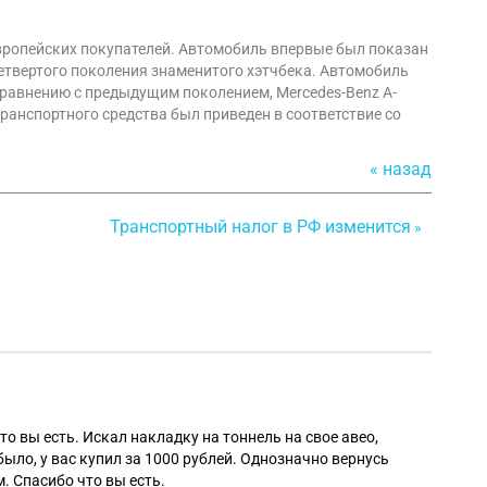
 европейских покупателей. Автомобиль впервые был показан
етвертого поколения знаменитого хэтчбека. Автомобиль
 сравнению с предыдущим поколением, Mercedes-Benz A-
ранспортного средства был приведен в соответствие со
« назад
Транспортный налог в РФ изменится
»
Алек
то вы есть. Искал накладку на тоннель на свое авео,
было, у вас купил за 1000 рублей. Однозначно вернусь
. Спасибо что вы есть.