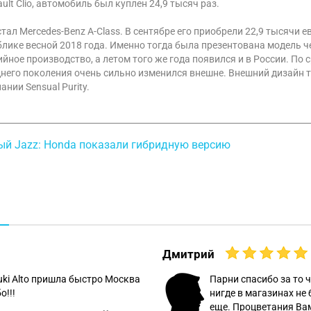
ult Clio, автомобиль был куплен 24,9 тысяч раз.
тал Mercedes-Benz A-Class. В сентябре его приобрели 22,9 тысячи
лике весной 2018 года. Именно тогда была презентована модель ч
ийное производство, а летом того же года появился и в России. По
днего поколения очень сильно изменился внешне. Внешний дизайн т
нии Sensual Purity.
ый Jazz: Honda показали гибридную версию
Дмитрий
uki Alto пришла быстро Москва
Парни спасибо за то ч
о!!!
нигде в магазинах не 
еще. Процветания Вам