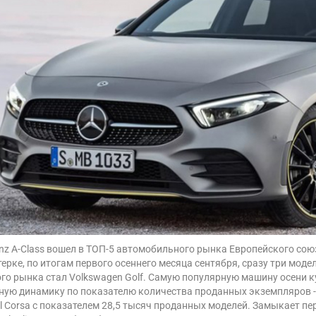
nz A-Class вошел в ТОП-5 автомобильного рынка Европейского союз
терке, по итогам первого осеннего месяца сентября, сразу три мо
го рынка стал Volkswagen Golf. Самую популярную машину осени к
ую динамику по показателю количества проданных экземпляров - 
ll Corsa с показателем 28,5 тысяч проданных моделей. Замыкает 