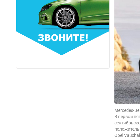
Mercedes-Be
В первой пя
сентябрьско
положительн
Opel Vauxha