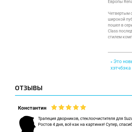
Европы Rena
Четвертым с
широкой пуб
пошел в сер
Class после
стилем компа
Это нов
«
хэтчбэка
ОТЗЫВЫ
Константин
 даже
Трапеция дворников, стеклоочистителя для Suz
Ростов 4 дня, всё как на картинке! Супер, спасиб