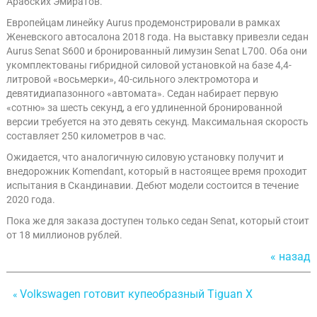
Арабских Эмиратов.
Европейцам линейку Aurus продемонстрировали в рамках
Женевского автосалона 2018 года. На выставку привезли седан
Aurus Senat S600 и бронированный лимузин Senat L700. Оба они
укомплектованы гибридной силовой установкой на базе 4,4-
литровой «восьмерки», 40-сильного электромотора и
девятидиапазонного «автомата». Седан набирает первую
«сотню» за шесть секунд, а его удлиненной бронированной
версии требуется на это девять секунд. Максимальная скорость
составляет 250 километров в час.
Ожидается, что аналогичную силовую установку получит и
внедорожник Komendant, который в настоящее время проходит
испытания в Скандинавии. Дебют модели состоится в течение
2020 года.
Пока же для заказа доступен только седан Senat, который стоит
от 18 миллионов рублей.
« назад
Volkswagen готовит купеобразный Tiguan X
«