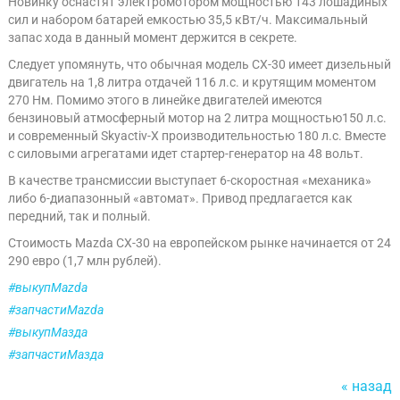
Новинку оснастят электромотором мощностью 143 лошадиных
сил и набором батарей емкостью 35,5 кВт/ч. Максимальный
запас хода в данный момент держится в секрете.
Следует упомянуть, что обычная модель CX-30 имеет дизельный
двигатель на 1,8 литра отдачей 116 л.с. и крутящим моментом
270 Нм. Помимо этого в линейке двигателей имеются
бензиновый атмосферный мотор на 2 литра мощностью150 л.с.
и современный Skyactiv-X производительностью 180 л.с. Вместе
с силовыми агрегатами идет стартер-генератор на 48 вольт.
В качестве трансмиссии выступает 6-скоростная «механика»
либо 6-диапазонный «автомат». Привод предлагается как
передний, так и полный.
Стоимость Mazda CX-30 на европейском рынке начинается от 24
290 евро (1,7 млн рублей).
#выкупMazda
#запчастиMazda
#выкупМазда
#запчастиМазда
« назад