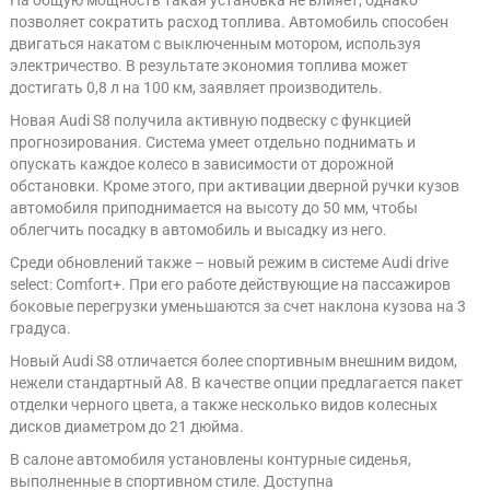
На общую мощность такая установка не влияет, однако
позволяет сократить расход топлива. Автомобиль способен
двигаться накатом с выключенным мотором, используя
электричество. В результате экономия топлива может
достигать 0,8 л на 100 км, заявляет производитель.
Новая Audi S8 получила активную подвеску с функцией
прогнозирования. Система умеет отдельно поднимать и
опускать каждое колесо в зависимости от дорожной
обстановки. Кроме этого, при активации дверной ручки кузов
автомобиля приподнимается на высоту до 50 мм, чтобы
облегчить посадку в автомобиль и высадку из него.
Среди обновлений также – новый режим в системе Audi drive
select: Comfort+. При его работе действующие на пассажиров
боковые перегрузки уменьшаются за счет наклона кузова на 3
градуса.
Новый Audi S8 отличается более спортивным внешним видом,
нежели стандартный A8. В качестве опции предлагается пакет
отделки черного цвета, а также несколько видов колесных
дисков диаметром до 21 дюйма.
В салоне автомобиля установлены контурные сиденья,
выполненные в спортивном стиле. Доступна