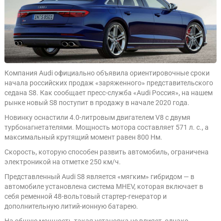
Компания Audi официально объявила ориентировочные сроки
начала российских продаж «заряженного» представительского
седана S8. Как сообщает пресс-служба «Audi Россия», на нашем
рынке новый S8 поступит в продажу в начале 2020 года.
Новинку оснастили 4.0-литровым двигателем V8 с двумя
турбонагнетателями. Мощность мотора составляет 571 л. с., а
максимальный крутящий момент равен 800 Нм.
Скорость, которую способен развить автомобиль, ограничена
электроникой на отметке 250 км/ч.
Представленный Audi S8 является «мягким» гибридом — в
автомобиле установлена система MHEV, которая включает в
себя ременной 48-вольтовый стартер-генератор и
дополнительную литий-ионную батарею.