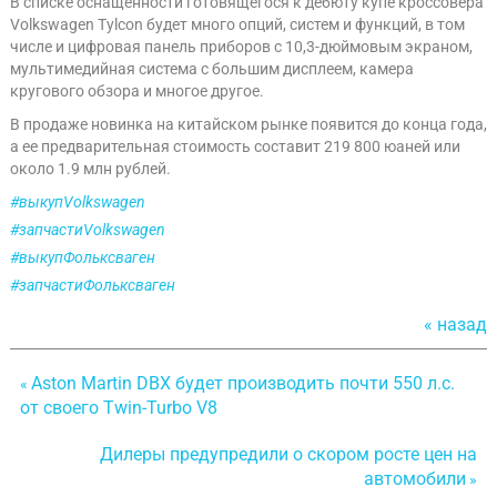
В списке оснащенности готовящегося к дебюту купе кроссовера
Volkswagen Tylcon будет много опций, систем и функций, в том
числе и цифровая панель приборов с 10,3-дюймовым экраном,
мультимедийная система с большим дисплеем, камера
кругового обзора и многое другое.
В продаже новинка на китайском рынке появится до конца года,
а ее предварительная стоимость составит 219 800 юаней или
около 1.9 млн рублей.
#выкупVolkswagen
#запчастиVolkswagen
#выкупФольксваген
#запчастиФольксваген
« назад
Aston Martin DBX будет производить почти 550 л.с.
«
от своего Twin-Turbo V8
Дилеры предупредили о скором росте цен на
автомобили
»