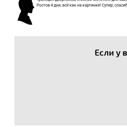
Ростов 4 дня, всё как на картинке! Супер, спасиб
: Леонид
Если у 