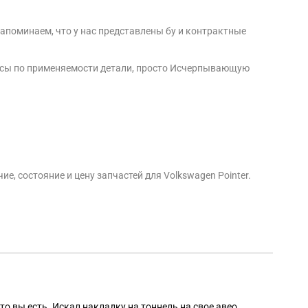
апоминаем, что у нас представлены бу и контрактные
просы по применяемости детали, просто Исчерпывающую
, состояние и цену запчастей для Volkswagen Pointer.
Алек
то вы есть. Искал накладку на тоннель на свое авео,