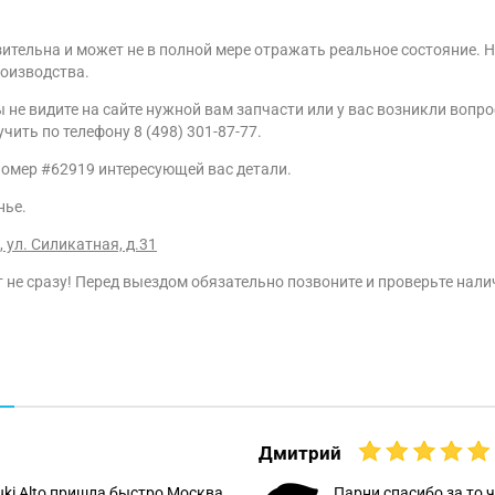
ительна и может не в полной мере отражать реальное состояние. Н
роизводства.
ы не видите на сайте нужной вам запчасти или у вас возникли во
ить по телефону 8 (498) 301-87-77.
номер #62919 интересующей вас детали.
нье.
 ул. Силикатная, д.31
е сразу! Перед выездом обязательно позвоните и проверьте наличие
Дмитрий
uki Alto пришла быстро Москва
Парни спасибо за то ч