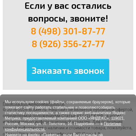
Если у вас остались
вопросы, звоните!
8 (498) 301-87-77
8 (926) 356-27-77
Мы используем cookies (файлы, сохраняемые браузером), которые
Политка конфиденциальности
помогают сайту работать стабильнее и позволяютсобирать
© 2016-2026 Brisker.ru.
Наш сайт не является публичной офертой,
статистику посещаемости, а также сервис веб-аналитики Яндекс
определяемой положениями Статьи 437 (2) ГК РФ., а носит
Метрика, предоставляемый компанией ООО «ЯНДЕКС», 119021,
исключительно информационный характер. Для получения
Россия, Москва, ул. Л. Толстого, 16. Подробнее — в
Политике
точной информации о наличии и стоимости товара, пожалуйста,
конфиденциальности.
обращайтесь по нашим телефонам. ИП Юдин А.В.
Нажмите на кнопку «Принять», если Вы согласны на