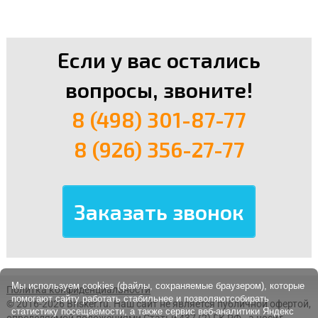
Если у вас остались
вопросы, звоните!
8 (498) 301-87-77
8 (926) 356-27-77
Мы используем cookies (файлы, сохраняемые браузером), которые
Политка конфиденциальности
помогают сайту работать стабильнее и позволяютсобирать
© 2016-2026 Brisker.ru.
Наш сайт не является публичной офертой,
статистику посещаемости, а также сервис веб-аналитики Яндекс