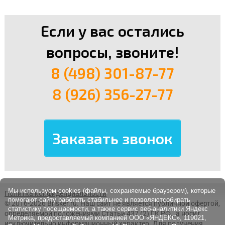
Если у вас остались
вопросы, звоните!
8 (498) 301-87-77
8 (926) 356-27-77
Мы используем cookies (файлы, сохраняемые браузером), которые
Политка конфиденциальности
помогают сайту работать стабильнее и позволяютсобирать
© 2016-2026 Brisker.ru.
Наш сайт не является публичной офертой,
статистику посещаемости, а также сервис веб-аналитики Яндекс
определяемой положениями Статьи 437 (2) ГК РФ., а носит
Метрика, предоставляемый компанией ООО «ЯНДЕКС», 119021,
исключительно информационный характер. Для получения