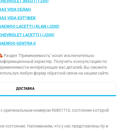
CHEVROLET AVEO I (T250)
ЗАЗ VIDA СЕДАН
ЗАЗ VIDA ХЭТЧБЕК
DAEWOO LACETTI I KLAN (J200)
CHEVROLET LACETTI I (J200)
DAEWOO GENTRA II
Раздел "Применяемость" носит исключительно
информационный характер. Получить консультацию по
применяемости интересующих вас деталей, Вы сможете
используя любую форму обратной связи на нашем сайте.
ДОСТАВКА
, с оригинальным номером 96801710, состояние которой
е состояние. Напоминаем, что у нас представлены бу и