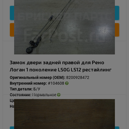
Подробнее
Купить
Замок двери задней правой для Рено
Логан 1 поколение LS0G LS12 рестайлинг
Оригинальный номер (OEM):
8200928472
Внутренний номер:
#104608
Тип детали:
Б/У
Состояние:
Нормальное
Цвет:
Серый
Наличие:
В наличии
6 000