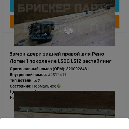
Подробнее
Купить
Замок двери задней правой для Рено
Логан 1 поколение LS0G LS12 рестайлинг
Оригинальный номер (OEM):
8200928481
Внутренний номер:
#93124
Тип детали:
Б/У
Состояние:
Нормальное
Цвет:
Чёрный
Наличие:
В наличии
3 000
Подробнее