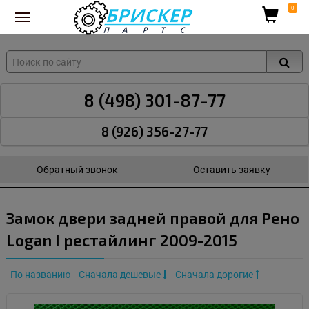
Вход для поставщиков
0
8 (498) 301-87-77
8 (926) 356-27-77
Обратный звонок
Оставить заявку
Замок двери задней правой для Рено
Logan I рестайлинг 2009-2015
По названию
Сначала дешевые
Сначала дорогие