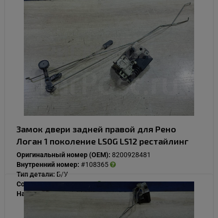
Замок двери задней правой для Рено
Логан 1 поколение LS0G LS12 рестайлинг
Оригинальный номер (OEM):
8200928481
Внутренний номер:
#108365
Тип детали:
Б/У
Состояние:
Нормальное
Наличие:
В наличии
5 000