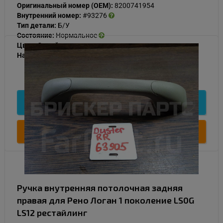
Оригинальный номер (OEM):
8200741954
Внутренний номер:
#93276
Тип детали:
Б/У
Состояние:
Нормальное
Цвет:
Серый
Наличие:
В наличии
500
Подробнее
Купить
Ручка внутренняя потолочная задняя
правая для Рено Логан 1 поколение LS0G
LS12 рестайлинг