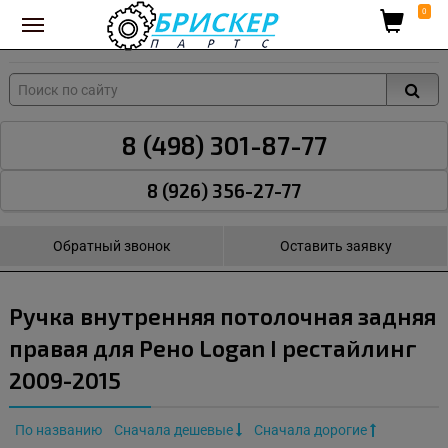
Вход для поставщиков
0
8 (498) 301-87-77
8 (926) 356-27-77
Обратный звонок
Оставить заявку
Ручка внутренняя потолочная задняя
правая для Рено Logan I рестайлинг
2009-2015
По названию
Сначала дешевые
Сначала дорогие