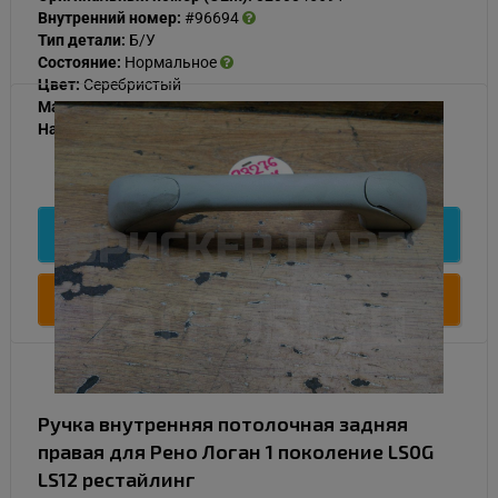
Внутренний номер:
#96694
Тип детали:
Б/У
Состояние:
Нормальное
Цвет:
Серебристый
Материал:
Пластик
Наличие:
В наличии
500
Подробнее
Купить
Ручка внутренняя потолочная задняя
правая для Рено Логан 1 поколение LS0G
LS12 рестайлинг