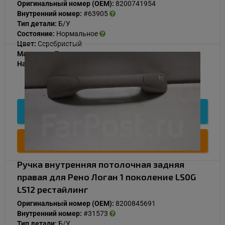
Оригинальный номер (OEM):
8200741954
Внутренний номер:
#63905
Тип детали:
Б/У
Состояние:
Нормальное
Цвет:
Серебристый
Материал:
Пластик
Наличие:
В наличии
500
Подробнее
Купить
Ручка внутренняя потолочная задняя
правая для Рено Логан 1 поколение LS0G
LS12 рестайлинг
Оригинальный номер (OEM):
8200845691
Внутренний номер:
#31573
Тип детали:
Б/У