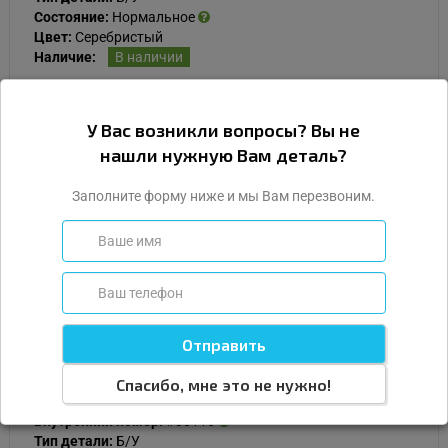
Состояние:
Нормальное
Цвет:
Серебристый
Наличие:
В наличии
500
У Вас возникли вопросы? Вы не
Подробнее
нашли нужную Вам деталь?
Заполните форму ниже и мы Вам перезвоним.
Купить
Ручка внутренняя потолочная задняя
правая для Рено Логан 1 поколение LS0G
LS12 рестайлинг
Спасибо, мне это не нужно!
Оригинальный номер (OEM):
8200741954
Внутренний номер:
#30115
Тип детали:
Б/У