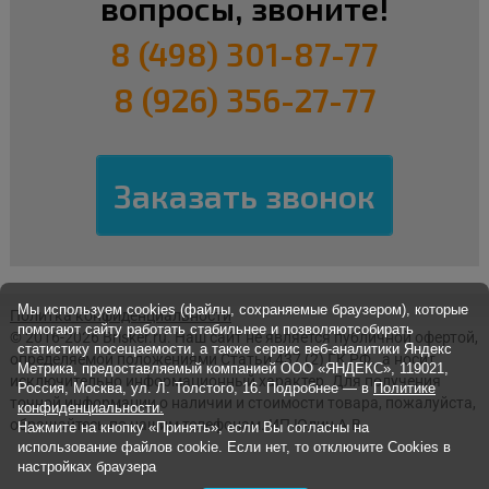
вопросы, звоните!
8 (498) 301-87-77
8 (926) 356-27-77
Мы используем cookies (файлы, сохраняемые браузером), которые
Политка конфиденциальности
помогают сайту работать стабильнее и позволяютсобирать
© 2016-2026 Brisker.ru.
Наш сайт не является публичной офертой,
статистику посещаемости, а также сервис веб-аналитики Яндекс
определяемой положениями Статьи 437 (2) ГК РФ., а носит
Метрика, предоставляемый компанией ООО «ЯНДЕКС», 119021,
исключительно информационный характер. Для получения
Россия, Москва, ул. Л. Толстого, 16. Подробнее — в
Политике
точной информации о наличии и стоимости товара, пожалуйста,
конфиденциальности.
обращайтесь по нашим телефонам. ИП Юдин А.В.
Нажмите на кнопку «Принять», если Вы согласны на
использование файлов cookie. Если нет, то отключите Cookies в
настройках браузера