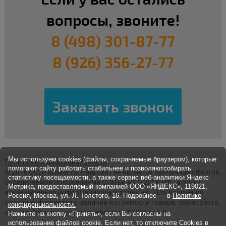
вопросы, звоните!
8 (498) 301-87-77
8 (926) 356-27-77
Мы используем cookies (файлы, сохраняемые браузером), которые
Политка конфиденциальности
помогают сайту работать стабильнее и позволяютсобирать
© 2016-2026 Brisker.ru.
Наш сайт не является публичной офертой,
статистику посещаемости, а также сервис веб-аналитики Яндекс
определяемой положениями Статьи 437 (2) ГК РФ., а носит
Метрика, предоставляемый компанией ООО «ЯНДЕКС», 119021,
исключительно информационный характер. Для получения
Россия, Москва, ул. Л. Толстого, 16. Подробнее — в
Политике
точной информации о наличии и стоимости товара, пожалуйста,
конфиденциальности.
обращайтесь по нашим телефонам. ИП Юдин А.В.
Нажмите на кнопку «Принять», если Вы согласны на
использование файлов cookie. Если нет, то отключите Cookies в