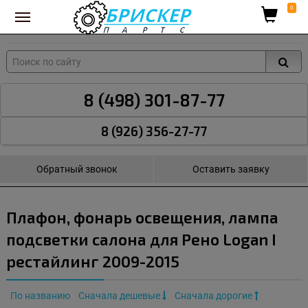
Вход для поставщиков
0
8 (498) 301-87-77
8 (926) 356-27-77
Обратный звонок
Оставить заявку
Плафон, фонарь освещения, лампа
подсветки салона для Рено Logan I
рестайлинг 2009-2015
По названию
Сначала дешевые
Сначала дорогие