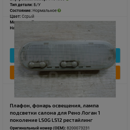
Тип детали:
Б/У
Состояние:
Нормальное
Цвет:
Серый
Материал:
Пластик
Наличие:
В наличии
1 000
Подробнее
Купить
Плафон, фонарь освещения, лампа
подсветки салона для Рено Логан 1
поколение LS0G LS12 рестайлинг
Оригинальный номер (OEM):
8200073231