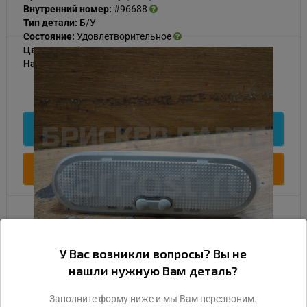
Внутренний номер:
#96688
Тип детали:
Б/У
Состояние:
Удовлетворительное
Цвет:
Белый
Наличие:
В наличии
1 000
Подробнее
Купить
Плафон, фонарь освещения, лампа
У Вас возникли вопросы? Вы не
подсветки салона для Рено Логан 1
нашли нужную Вам деталь?
поколение LS0G LS12 рестайлинг
Заполните форму ниже и мы Вам перезвоним.
Оригинальный номер (OEM):
8200074362