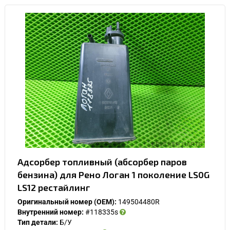
Адсорбер топливный (абсорбер паров
бензина) для Рено Логан 1 поколение LS0G
LS12 рестайлинг
Оригинальный номер (OEM):
149504480R
Внутренний номер:
#118335s
Тип детали:
Б/У