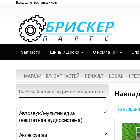
Вход для поставщиков
Запчасти
Шины / Диски
О компании
Спр
МАГАЗИН Б/У ЗАПЧАСТЕЙ
RENAULT
LOGAN
I РЕ
Наклад
По назван
Автозвук/мультимедиа
(нештатная аудиосистема)
Аксессуары