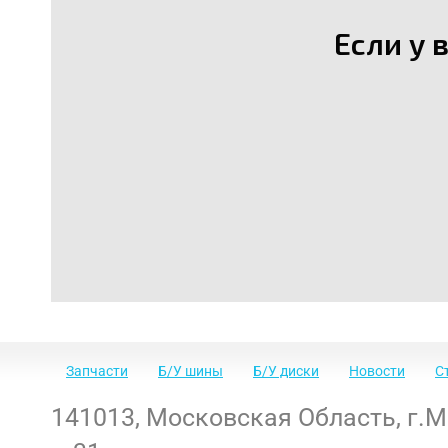
Если у 
Запчасти
Б/У шины
Б/У диски
Новости
С
141013
,
Московская Область
,
г.