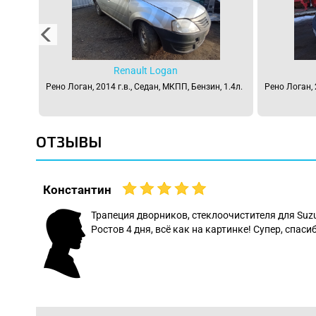
Renault Logan
 1.4л.
Рено Логан, 2014 г.в., Седан, МКПП, Бензин, 1.4л.
Рено Логан, 
ОТЗЫВЫ
Константин
 даже
Трапеция дворников, стеклоочистителя для Suz
Ростов 4 дня, всё как на картинке! Супер, спасиб
: Леонид