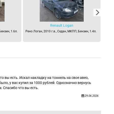
Renault Logan
Бензин, 1.6л.
Рено Логан, 2010 г.в., Седан, МКПП, Бензин, 1.4л.
Рено Л
Алек
то вы есть. Искал накладку на тоннель на свое авео,
было, у вас купил за 1000 рублей. Однозначно вернусь
. Спасибо что вы есть.
29.06.2026