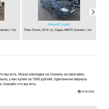
Renault Logan
Бензин, 1.6л.
Рено Логан, 2010 г.в., Седан, МКПП, Бензин, 1.4л.
Рено Л
Алек
то вы есть. Искал накладку на тоннель на свое авео,
было, у вас купил за 1000 рублей. Однозначно вернусь
. Спасибо что вы есть.
29.06.2026