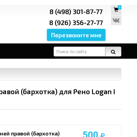
0
8 (498) 301-87-77
8 (926) 356-27-77
авой (бархотка) для Рено Logan I
500
ней правой (бархотка)