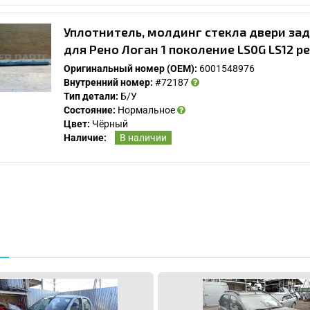
Спасибо, мне это не нужно!
Уплотнитель, молдинг стекла двери зад
для Рено Логан 1 поколение LS0G LS12 р
Оригинальный номер (OEM):
6001548976
Внутренний номер:
#72187
Тип детали:
Б/У
Состояние:
Нормальное
Цвет:
Чёрный
Наличие:
В наличии