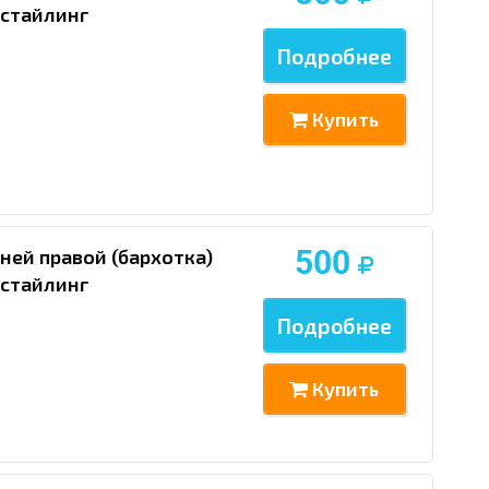
естайлинг
Подробнее
Купить
500
ней правой (бархотка)
естайлинг
Подробнее
Купить