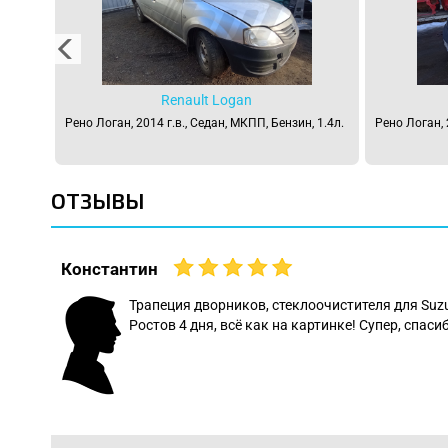
Renault Logan
 1.4л.
Рено Логан, 2014 г.в., Седан, МКПП, Бензин, 1.4л.
Рено Логан, 
ОТЗЫВЫ
Константин
 даже
Трапеция дворников, стеклоочистителя для Suz
Ростов 4 дня, всё как на картинке! Супер, спасиб
: Леонид