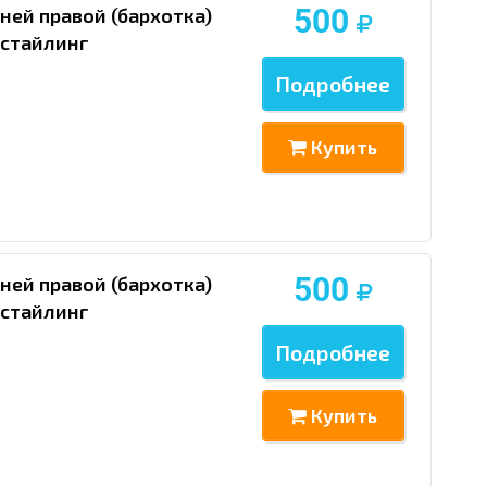
500
ней правой (бархотка)
естайлинг
Подробнее
Купить
500
ней правой (бархотка)
естайлинг
Подробнее
Купить