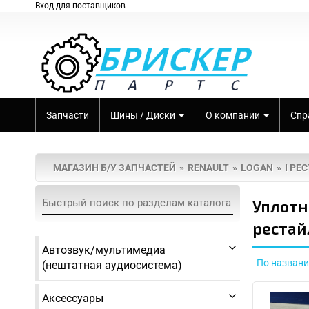
Вход для поставщиков
Запчасти
Шины / Диски
О компании
Спр
МАГАЗИН Б/У ЗАПЧАСТЕЙ
RENAULT
LOGAN
I РЕ
Уплотн
рестай
Автозвук/мультимедиа
По назван
(нештатная аудиосистема)
Аксессуары