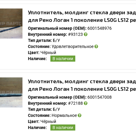
Уплотнитель, молдинг стекла двери зад
для Рено Логан 1 поколение LS0G LS12 р
Оригинальный номер (OEM):
6001548976
Внутренний номер:
#93123
Тип детали:
Б/У
Состояние:
Удовлетворительное
Цвет:
Чёрный
Наличие:
В наличии
У Вас возникли вопросы? Вы не нашли нужную
Вам деталь?
Уплотнитель, молдинг стекла двери зад
для Рено Логан 1 поколение LS0G LS12 р
Заполните форму ниже и мы Вам перезвоним.
Оригинальный номер (OEM):
6001547008
Внутренний номер:
#72188
Тип детали:
Б/У
Состояние:
Нормальное
Цвет:
Чёрный
Наличие:
В наличии