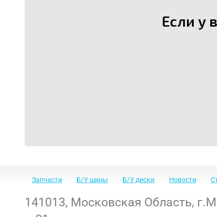
Если у 
Запчасти
Б/У шины
Б/У диски
Новости
С
141013
,
Московская Область
,
г.