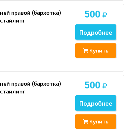
500
ней правой (бархотка)
естайлинг
Подробнее
Купить
500
ней правой (бархотка)
естайлинг
Подробнее
Купить