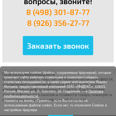
вопросы, звоните!
8 (498) 301-87-77
8 (926) 356-27-77
Мы используем cookies (файлы, сохраняемые браузером), которые
Политка конфиденциальности
помогают сайту работать стабильнее и позволяютсобирать
© 2016-2026 Brisker.ru.
Наш сайт не является публичной офертой,
статистику посещаемости, а также сервис веб-аналитики Яндекс
определяемой положениями Статьи 437 (2) ГК РФ., а носит
Метрика, предоставляемый компанией ООО «ЯНДЕКС», 119021,
исключительно информационный характер. Для получения
Россия, Москва, ул. Л. Толстого, 16. Подробнее — в
Политике
точной информации о наличии и стоимости товара, пожалуйста,
конфиденциальности.
обращайтесь по нашим телефонам. ИП Юдин А.В.
Нажмите на кнопку «Принять», если Вы согласны на
использование файлов cookie. Если нет, то отключите Cookies в
настройках браузера