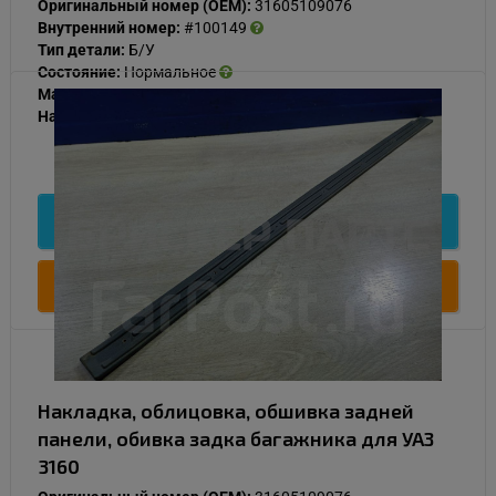
Оригинальный номер (OEM):
31605109076
Внутренний номер:
#100149
Тип детали:
Б/У
Состояние:
Нормальное
Материал:
Пластик
Наличие:
В наличии
500
Подробнее
Купить
Накладка, облицовка, обшивка задней
панели, обивка задка багажника для УАЗ
3160