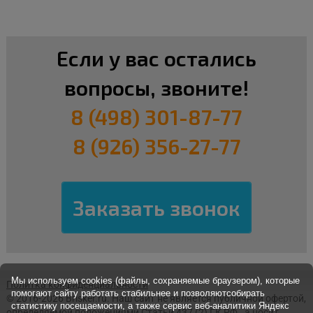
Если у вас остались
вопросы, звоните!
8 (498) 301-87-77
8 (926) 356-27-77
Мы используем cookies (файлы, сохраняемые браузером), которые
Политка конфиденциальности
помогают сайту работать стабильнее и позволяютсобирать
© 2016-2026 Brisker.ru.
Наш сайт не является публичной офертой,
статистику посещаемости, а также сервис веб-аналитики Яндекс
определяемой положениями Статьи 437 (2) ГК РФ., а носит