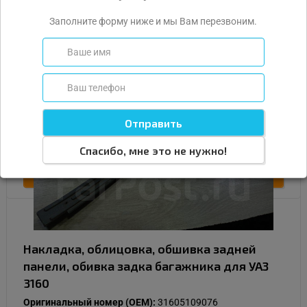
Внутренний номер:
#100147
Заполните форму ниже и мы Вам перезвоним.
Тип детали:
Б/У
Состояние:
Нормальное
Цвет:
Серый
Наличие:
В наличии
500
Подробнее
Спасибо, мне это не нужно!
Купить
Накладка, облицовка, обшивка задней
панели, обивка задка багажника для УАЗ
3160
Оригинальный номер (OEM):
31605109076