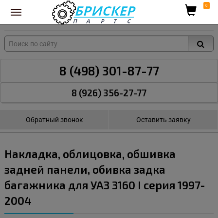
Вход для поставщиков
0
8 (498) 301-87-77
8 (926) 356-27-77
Обратный звонок
Оставить заявку
Накладка, облицовка, обшивка
задней панели, обивка задка
багажника для УАЗ 3160 I серия 1997-
2004