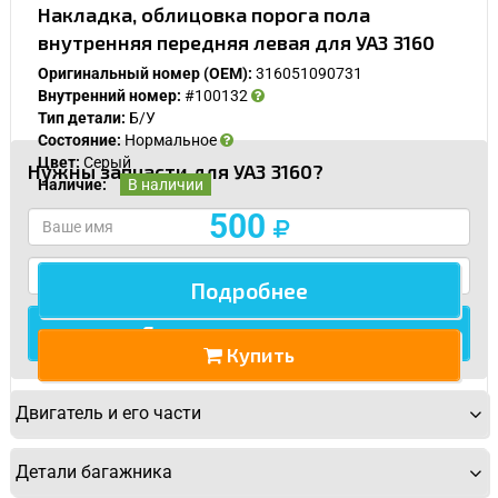
Накладка, облицовка порога пола
внутренняя передняя левая для УАЗ 3160
Оригинальный номер (OEM):
316051090731
Внутренний номер:
#100132
Тип детали:
Б/У
Состояние:
Нормальное
Цвет:
Серый
Нужны запчасти для УАЗ 3160?
Наличие:
В наличии
500
У Вас возникли вопросы? Вы не
Подробнее
нашли нужную Вам деталь?
Купить
Заполните форму ниже и мы Вам перезвоним.
Двигатель и его части
Детали багажника