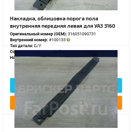
Накладка, облицовка порога пола
внутренняя передняя левая для УАЗ 3160
Оригинальный номер (OEM):
316051090731
Внутренний номер:
#100133
Тип детали:
Б/У
Состояние:
Нормальное
Наличие:
В наличии
500
Подробнее
Купить