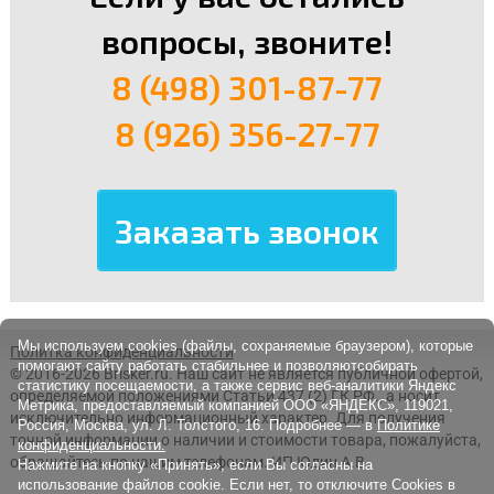
вопросы, звоните!
8 (498) 301-87-77
8 (926) 356-27-77
Мы используем cookies (файлы, сохраняемые браузером), которые
Политка конфиденциальности
помогают сайту работать стабильнее и позволяютсобирать
© 2016-2026 Brisker.ru.
Наш сайт не является публичной офертой,
статистику посещаемости, а также сервис веб-аналитики Яндекс
определяемой положениями Статьи 437 (2) ГК РФ., а носит
Метрика, предоставляемый компанией ООО «ЯНДЕКС», 119021,
исключительно информационный характер. Для получения
Россия, Москва, ул. Л. Толстого, 16. Подробнее — в
Политике
точной информации о наличии и стоимости товара, пожалуйста,
конфиденциальности.
обращайтесь по нашим телефонам. ИП Юдин А.В.
Нажмите на кнопку «Принять», если Вы согласны на
использование файлов cookie. Если нет, то отключите Cookies в