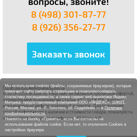
вопросы, звоните!
8 (498) 301-87-77
8 (926) 356-27-77
Мы используем cookies (файлы, сохраняемые браузером), которые
Политка конфиденциальности
помогают сайту работать стабильнее и позволяютсобирать
© 2016-2026 Brisker.ru.
Наш сайт не является публичной офертой,
статистику посещаемости, а также сервис веб-аналитики Яндекс
определяемой положениями Статьи 437 (2) ГК РФ., а носит
Метрика, предоставляемый компанией ООО «ЯНДЕКС», 119021,
исключительно информационный характер. Для получения
Россия, Москва, ул. Л. Толстого, 16. Подробнее — в
Политике
точной информации о наличии и стоимости товара, пожалуйста,
конфиденциальности.
обращайтесь по нашим телефонам. ИП Юдин А.В.
Нажмите на кнопку «Принять», если Вы согласны на
использование файлов cookie. Если нет, то отключите Cookies в
настройках браузера