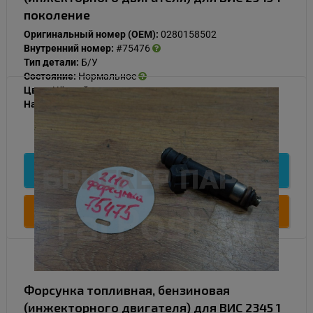
поколение
Оригинальный номер (OEM):
0280158502
Внутренний номер:
#75476
Тип детали:
Б/У
Состояние:
Нормальное
Цвет:
Чёрный
Наличие:
В наличии
1 000
Подробнее
Купить
Форсунка топливная, бензиновая
(инжекторного двигателя) для ВИС 2345 1