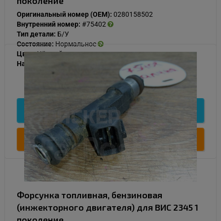
поколение
Оригинальный номер (OEM):
0280158502
Внутренний номер:
#75402
Тип детали:
Б/У
Состояние:
Нормальное
Цвет:
Чёрный
Наличие:
В наличии
500
Подробнее
Купить
Форсунка топливная, бензиновая
(инжекторного двигателя) для ВИС 2345 1
поколение