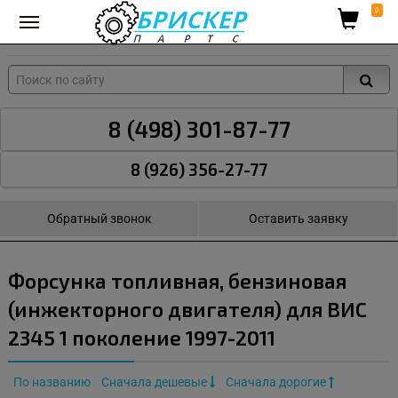
Вход для поставщиков
0
8 (498) 301-87-77
8 (926) 356-27-77
Обратный звонок
Оставить заявку
Форсунка топливная, бензиновая
(инжекторного двигателя) для ВИС
2345 1 поколение 1997-2011
По названию
Сначала дешевые
Сначала дорогие