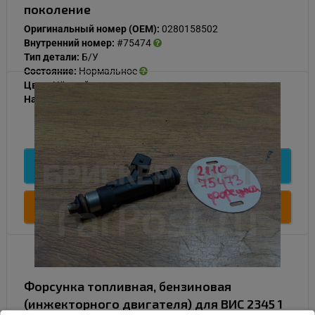
поколение
Оригинальный номер (OEM):
0280158502
Внутренний номер:
#75474
Тип детали:
Б/У
Состояние:
Нормальное
Цвет:
Чёрный
Наличие:
В наличии
1 000
Подробнее
Купить
Форсунка топливная, бензиновая
(инжекторного двигателя) для ВИС 2345 1