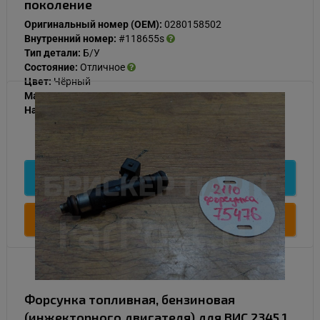
поколение
Оригинальный номер (OEM):
0280158502
Внутренний номер:
#118655s
Тип детали:
Б/У
Состояние:
Отличное
Цвет:
Чёрный
Материал:
Пластик
Наличие:
В наличии
1 000
Подробнее
Купить
Форсунка топливная, бензиновая
(инжекторного двигателя) для ВИС 2345 1