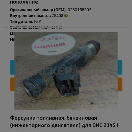
поколение
Оригинальный номер (OEM):
0280158502
Внутренний номер:
#75403
Тип детали:
Б/У
Состояние:
Нормальное
Цвет:
Чёрный
Наличие:
В наличии
500
Подробнее
Купить
Форсунка топливная, бензиновая
(инжекторного двигателя) для ВИС 2345 1