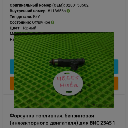
Оригинальный номер (OEM):
0280158502
Внутренний номер:
#118656s
Тип детали:
Б/У
Состояние:
Отличное
Цвет:
Чёрный
Материал:
Пластик
Наличие:
В наличии
1 000
Подробнее
Купить
Форсунка топливная, бензиновая
(инжекторного двигателя) для ВИС 2345 1