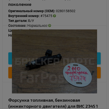
поколение
Оригинальный номер (OEM):
0280158502
Внутренний номер:
#75475
Тип детали:
Б/У
Состояние:
Нормальное
Цвет:
Чёрный
Наличие:
В наличии
1 000
Подробнее
Купить
Форсунка топливная, бензиновая
(инжекторного двигателя) для ВИС 2345 1