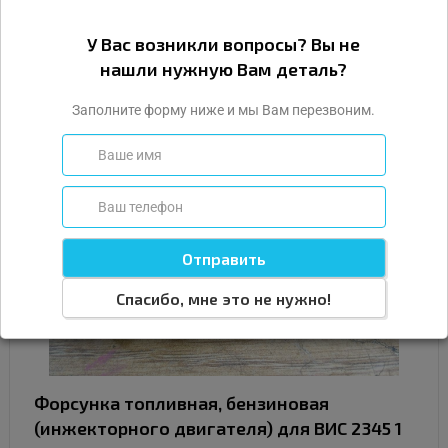
поколение
Оригинальный номер (OEM):
0280158502
У Вас возникли вопросы? Вы не
Внутренний номер:
#75473
нашли нужную Вам деталь?
Тип детали:
Б/У
Состояние:
Нормальное
Заполните форму ниже и мы Вам перезвоним.
Цвет:
Чёрный
Наличие:
В наличии
1 000
Подробнее
Купить
Спасибо, мне это не нужно!
Форсунка топливная, бензиновая
(инжекторного двигателя) для ВИС 2345 1