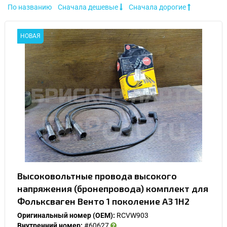
По названию
Сначала дешевые
Сначала дорогие
НОВАЯ
Высоковольтные провода высокого
напряжения (бронепровода) комплект для
Фольксваген Венто 1 поколение A3 1H2
Оригинальный номер (OEM):
RCVW903
Внутренний номер:
#60627