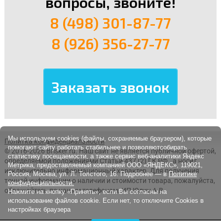
вопросы, звоните!
8 (498) 301-87-77
8 (926) 356-27-77
Мы используем cookies (файлы, сохраняемые браузером), которые
Политка конфиденциальности
помогают сайту работать стабильнее и позволяютсобирать
© 2016-2026 Brisker.ru.
Наш сайт не является публичной офертой,
статистику посещаемости, а также сервис веб-аналитики Яндекс
определяемой положениями Статьи 437 (2) ГК РФ., а носит
Метрика, предоставляемый компанией ООО «ЯНДЕКС», 119021,
исключительно информационный характер. Для получения
Россия, Москва, ул. Л. Толстого, 16. Подробнее — в
Политике
точной информации о наличии и стоимости товара, пожалуйста,
конфиденциальности.
обращайтесь по нашим телефонам. ИП Юдин А.В.
Нажмите на кнопку «Принять», если Вы согласны на
использование файлов cookie. Если нет, то отключите Cookies в
настройках браузера