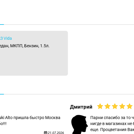
З Vida
Седан, МКПП, Бензин, 1.5л.
Дмитрий
uki Alto пришла быстро Москва
Парни спасибо за то ч
о!!!
нигде в магазинах не 
еще. Процветания Вам
21.07.2026