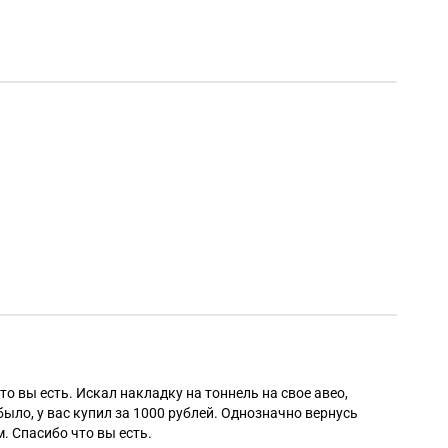
Алек
то вы есть. Искал накладку на тоннель на свое авео,
было, у вас купил за 1000 рублей. Однозначно вернусь
. Спасибо что вы есть.