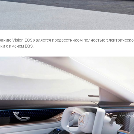
ванию Vision EQS является предвестником полностью электрического 
ки с именем EQS.