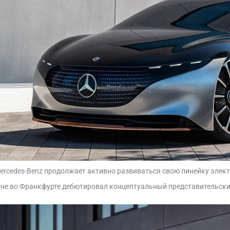
rcedes-Benz продолжает активно развиваться свою линейку элект
не во Франкфурте дебютировал концептуальный представительский