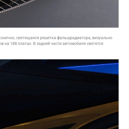
, конечно, светящаяся решетка фальшрадиатора, визуально
в на 188 платах. В задней части автомобиля светятся