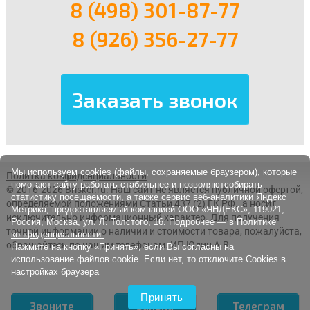
8 (498) 301-87-77
8 (926) 356-27-77
Мы используем cookies (файлы, сохраняемые браузером), которые
Политка конфиденциальности
помогают сайту работать стабильнее и позволяютсобирать
© 2016-2026 Brisker.ru.
Наш сайт не является публичной офертой,
статистику посещаемости, а также сервис веб-аналитики Яндекс
определяемой положениями Статьи 437 (2) ГК РФ., а носит
Метрика, предоставляемый компанией ООО «ЯНДЕКС», 119021,
исключительно информационный характер. Для получения
Россия, Москва, ул. Л. Толстого, 16. Подробнее — в
Политике
точной информации о наличии и стоимости товара, пожалуйста,
конфиденциальности.
обращайтесь по нашим телефонам. ИП Юдин А.В.
Нажмите на кнопку «Принять», если Вы согласны на
использование файлов cookie. Если нет, то отключите Cookies в
настройках браузера
Принять
Звоните
Заявка
Телеграм