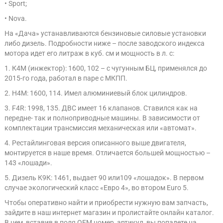
• Sport;
• Nova.
На «Дача» устанавливаются бензиновые силовые установки
либо дизель. Подробности ниже – после заводского индекса
мотора идет его литраж в куб. см и мощность в л. с:
1. К4М (инжектор): 1600, 102 – с чугунным БЦ, применялся до
2015-го года, работал в паре с МКПП.
2. Н4М: 1600, 114. Имел алюминиевый блок цилиндров.
3. F4R: 1998, 135. ДВС имеет 16 клапанов. Ставился как на
передне- так и полноприводные машины. В зависимости от
комплектации трансмиссия механическая или «автомат».
4. Рестайлинговая версия описанного выше двигателя,
монтируется в наше время. Отличается большей мощностью –
143 «лошади».
5. Дизель К9К: 1461, выдает 90 или109 «лошадок». В первом
случае экологический класс «Евро 4», во втором Euro 5.
Чтобы оперативно найти и приобрести нужную вам запчасть,
зайдите в наш интернет магазин и пролистайте онлайн каталог.
В нем, вставив в поля OEM номер, артикул, вы попадете на