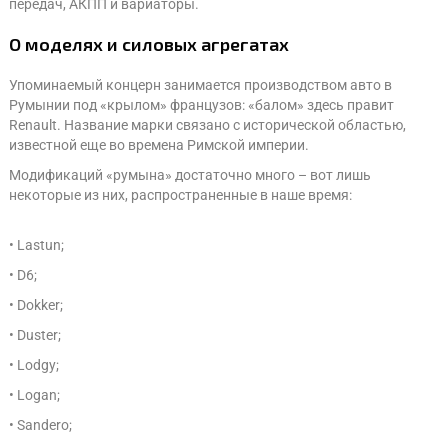
передач, АКПП и вариаторы.
О моделях и силовых агрегатах
Упоминаемый концерн занимается производством авто в
Румынии под «крылом» французов: «балом» здесь правит
Renault. Название марки связано с исторической областью,
известной еще во времена Римской империи.
Модификаций «румына» достаточно много – вот лишь
некоторые из них, распространенные в наше время:
• Lastun;
• D6;
• Dokker;
• Duster;
• Lodgy;
• Logan;
• Sandero;