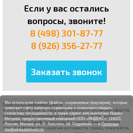
Если у вас остались
вопросы, звоните!
8 (498) 301-87-77
8 (926) 356-27-77
Мы используем cookies (файлы, сохраняемые браузером), которые
Политка конфиденциальности
помогают сайту работать стабильнее и позволяютсобирать
© 2016-2026 Brisker.ru.
Наш сайт не является публичной офертой,
статистику посещаемости, а также сервис веб-аналитики Яндекс
определяемой положениями Статьи 437 (2) ГК РФ., а носит
Метрика, предоставляемый компанией ООО «ЯНДЕКС», 119021,
исключительно информационный характер. Для получения
Россия, Москва, ул. Л. Толстого, 16. Подробнее — в
Политике
точной информации о наличии и стоимости товара, пожалуйста,
конфиденциальности.