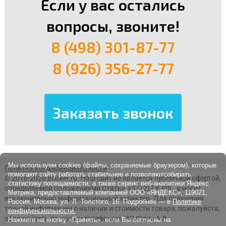
Если у вас остались
вопросы, звоните!
8 (498) 301-87-77
8 (926) 356-27-77
Мы используем cookies (файлы, сохраняемые браузером), которые
Политка конфиденциальности
помогают сайту работать стабильнее и позволяютсобирать
© 2016-2026 Brisker.ru.
Наш сайт не является публичной офертой,
статистику посещаемости, а также сервис веб-аналитики Яндекс
определяемой положениями Статьи 437 (2) ГК РФ., а носит
Метрика, предоставляемый компанией ООО «ЯНДЕКС», 119021,
исключительно информационный характер. Для получения
Россия, Москва, ул. Л. Толстого, 16. Подробнее — в
Политике
точной информации о наличии и стоимости товара, пожалуйста,
конфиденциальности.
обращайтесь по нашим телефонам. ИП Юдин А.В.
Нажмите на кнопку «Принять», если Вы согласны на