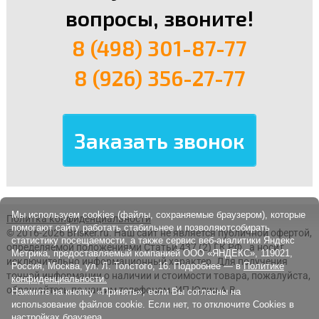
вопросы, звоните!
8 (498) 301-87-77
8 (926) 356-27-77
Мы используем cookies (файлы, сохраняемые браузером), которые
Политка конфиденциальности
помогают сайту работать стабильнее и позволяютсобирать
© 2016-2026 Brisker.ru.
Наш сайт не является публичной офертой,
статистику посещаемости, а также сервис веб-аналитики Яндекс
определяемой положениями Статьи 437 (2) ГК РФ., а носит
Метрика, предоставляемый компанией ООО «ЯНДЕКС», 119021,
исключительно информационный характер. Для получения
Россия, Москва, ул. Л. Толстого, 16. Подробнее — в
Политике
точной информации о наличии и стоимости товара, пожалуйста,
конфиденциальности.
обращайтесь по нашим телефонам. ИП Юдин А.В.
Нажмите на кнопку «Принять», если Вы согласны на
использование файлов cookie. Если нет, то отключите Cookies в
настройках браузера