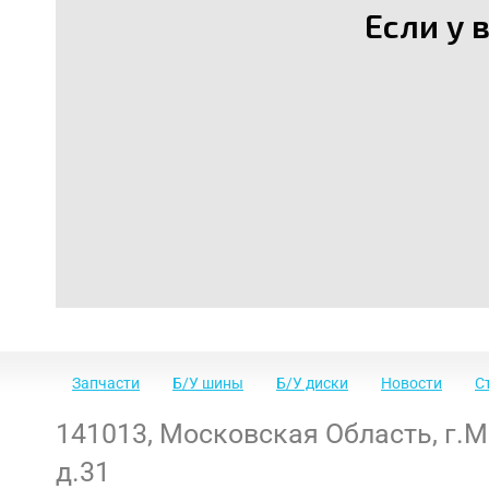
Если у 
Запчасти
Б/У шины
Б/У диски
Новости
С
141013
,
Московская Область
,
г.
д.31