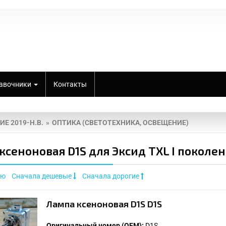
авочники
Контакты
ИЕ 2019-Н.В.
ОПТИКА (СВЕТОТЕХНИКА, ОСВЕЩЕНИЕ)
ксеноновая D1S для Эксид TXL I поколен
ию
Сначала дешевые
Сначала дорогие
Лампа ксеноновая D1S D1S
Оригинальный номер (OEM):
D1S