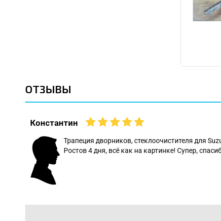
ОТЗЫВЫ
Константин
 даже
Трапеция дворников, стеклоочистителя для Suz
Ростов 4 дня, всё как на картинке! Супер, спасиб
: Леонид