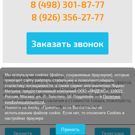
8 (498) 301-87-77
8 (926) 356-27-77
Мы используем cookies (файлы, сохраняемые браузером), которые
Политка конфиденциальности
помогают сайту работать стабильнее и позволяютсобирать
© 2016-2026 Brisker.ru.
Наш сайт не является публичной офертой,
статистику посещаемости, а также сервис веб-аналитики Яндекс
определяемой положениями Статьи 437 (2) ГК РФ., а носит
Метрика, предоставляемый компанией ООО «ЯНДЕКС», 119021,
исключительно информационный характер. Для получения
Россия, Москва, ул. Л. Толстого, 16. Подробнее — в
Политике
точной информации о наличии и стоимости товара, пожалуйста,
конфиденциальности.
обращайтесь по нашим телефонам. ИП Юдин А.В.
Нажмите на кнопку «Принять», если Вы согласны на
использование файлов cookie. Если нет, то отключите Cookies в
настройках браузера
Принять
Звоните
Заявка
Телеграм