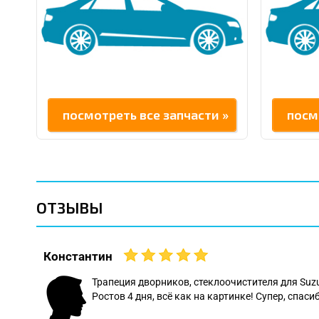
посмотреть все запчасти »
посм
ОТЗЫВЫ
Константин
 даже
Трапеция дворников, стеклоочистителя для Suz
Ростов 4 дня, всё как на картинке! Супер, спасиб
: Леонид