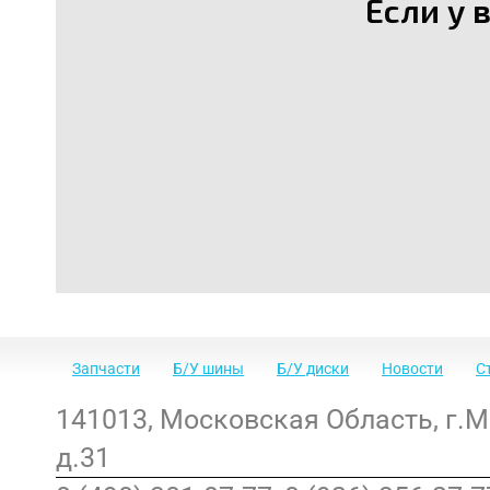
Если у 
Запчасти
Б/У шины
Б/У диски
Новости
С
141013
,
Московская Область
,
г.
д.31