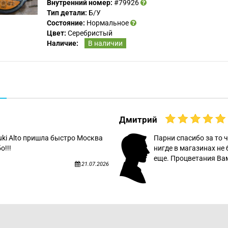
Внутренний номер:
#79926
Тип детали:
Б/У
Состояние:
Нормальное
Цвет:
Серебристый
Наличие:
В наличии
Дмитрий
uki Alto пришла быстро Москва
Парни спасибо за то ч
о!!!
нигде в магазинах не 
еще. Процветания Вам
21.07.2026