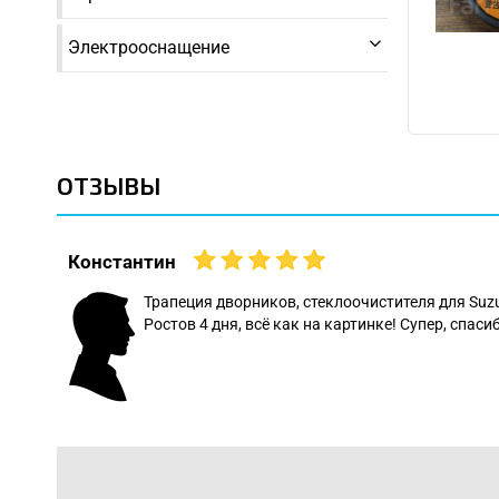
Электрооснащение
ОТЗЫВЫ
Константин
 даже
Трапеция дворников, стеклоочистителя для Suz
Ростов 4 дня, всё как на картинке! Супер, спасиб
: Леонид