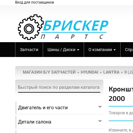
Вход для поставщиков
Запчасти
Шины / Диски
О компании
Спр
МАГАЗИН Б/У ЗАПЧАСТЕЙ
HYUNDAI
LANTRA
II (
Кроншт
2000
Двигатель и его части
Товаров в д
Детали салона
Извините, в