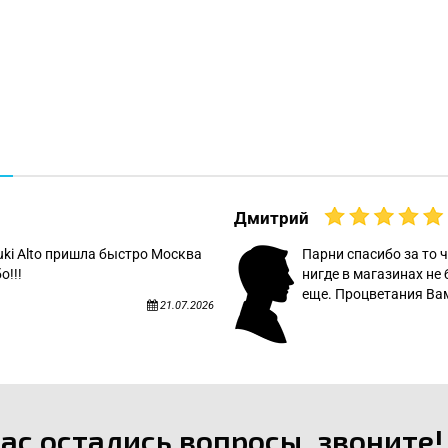
Дмитрий
uki Alto пришла быстро Москва
Парни спасибо за то ч
о!!!
нигде в магазинах не 
еще. Процветания Вам
21.07.2026
вас остались вопросы, звоните!