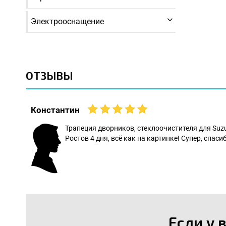
Электрооснащение
ОТЗЫВЫ
Константин
 даже
Трапеция дворников, стеклоочистителя для Suz
Ростов 4 дня, всё как на картинке! Супер, спасиб
: Леонид
Если у 