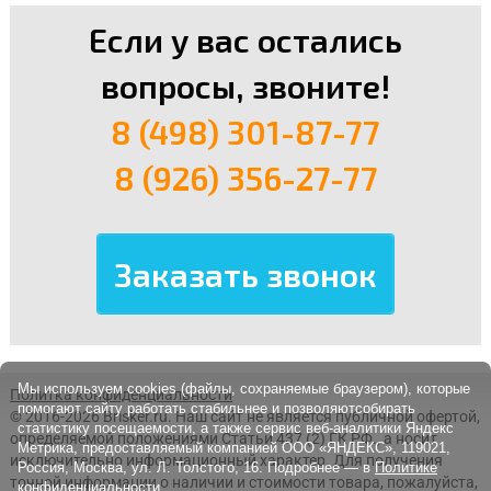
Если у вас остались
вопросы, звоните!
8 (498) 301-87-77
8 (926) 356-27-77
Мы используем cookies (файлы, сохраняемые браузером), которые
Политка конфиденциальности
помогают сайту работать стабильнее и позволяютсобирать
© 2016-2026 Brisker.ru.
Наш сайт не является публичной офертой,
статистику посещаемости, а также сервис веб-аналитики Яндекс
определяемой положениями Статьи 437 (2) ГК РФ., а носит
Метрика, предоставляемый компанией ООО «ЯНДЕКС», 119021,
исключительно информационный характер. Для получения
Россия, Москва, ул. Л. Толстого, 16. Подробнее — в
Политике
точной информации о наличии и стоимости товара, пожалуйста,
конфиденциальности.