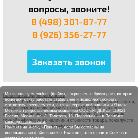
вопросы, звоните!
8 (498) 301-87-77
8 (926) 356-27-77
Мы используем cookies (файлы, сохраняемые браузером), которые
Политка конфиденциальности
помогают сайту работать стабильнее и позволяютсобирать
© 2016-2026 Brisker.ru.
Наш сайт не является публичной офертой,
статистику посещаемости, а также сервис веб-аналитики Яндекс
определяемой положениями Статьи 437 (2) ГК РФ., а носит
Метрика, предоставляемый компанией ООО «ЯНДЕКС», 119021,
исключительно информационный характер. Для получения
Россия, Москва, ул. Л. Толстого, 16. Подробнее — в
Политике
точной информации о наличии и стоимости товара, пожалуйста,
конфиденциальности.
обращайтесь по нашим телефонам. ИП Юдин А.В.
Нажмите на кнопку «Принять», если Вы согласны на
использование файлов cookie. Если нет, то отключите Cookies в