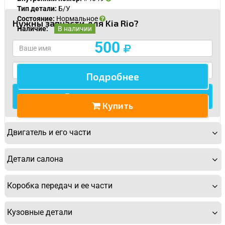
Тип детали:
Б/У
Состояние:
Нормальное
Нужны запчасти для Kia Rio?
Наличие:
В наличии
500
Подробнее
Купить
Двигатель и его части
Детали салона
Коробка передач и ее части
Кузовные детали