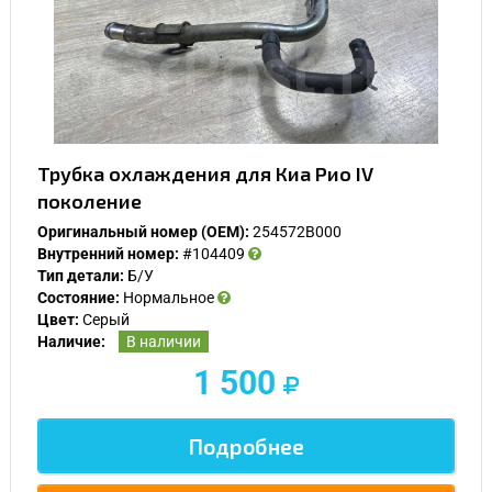
Трубка охлаждения для Киа Рио IV
поколение
Оригинальный номер (OEM):
254572B000
Внутренний номер:
#104409
Тип детали:
Б/У
Состояние:
Нормальное
У Вас возникли вопросы? Вы не
Цвет:
Серый
нашли нужную Вам деталь?
Наличие:
В наличии
1 500
Заполните форму ниже и мы Вам перезвоним.
Подробнее