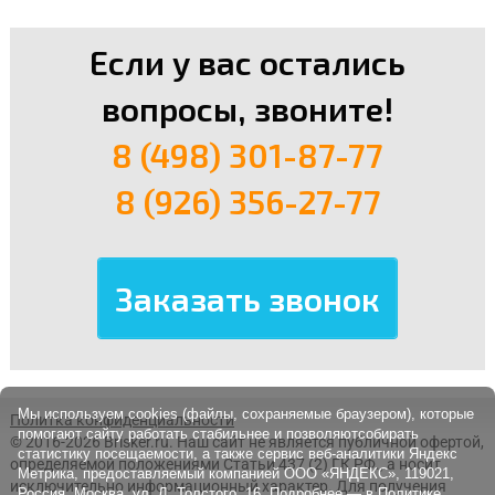
Если у вас остались
вопросы, звоните!
8 (498) 301-87-77
8 (926) 356-27-77
Мы используем cookies (файлы, сохраняемые браузером), которые
Политка конфиденциальности
помогают сайту работать стабильнее и позволяютсобирать
© 2016-2026 Brisker.ru.
Наш сайт не является публичной офертой,
статистику посещаемости, а также сервис веб-аналитики Яндекс
определяемой положениями Статьи 437 (2) ГК РФ., а носит
Метрика, предоставляемый компанией ООО «ЯНДЕКС», 119021,
исключительно информационный характер. Для получения
Россия, Москва, ул. Л. Толстого, 16. Подробнее — в
Политике