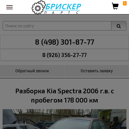
Вход для поставщиков
0
8 (498) 301-87-77
8 (926) 356-27-77
Обратный звонок
Оставить заявку
Разборка Kia Spectra 2006 г.в. с
пробегом 178 000 км