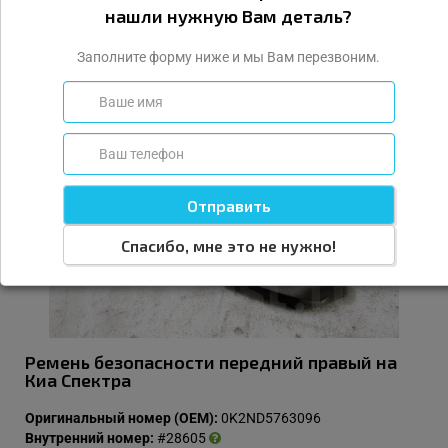
3 000
нашли нужную Вам деталь?
Заполните форму ниже и мы Вам перезвоним.
Купить
Спасибо, мне это не нужно!
Ремень безопасности передний правый на
Киа Спектра
Оригинальный номер (OEM):
0K2ND5763096
Внутренний номер:
#28605